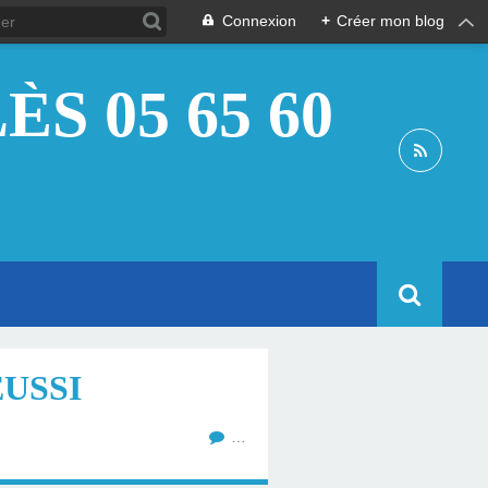
Connexion
+
Créer mon blog
S 05 65 60
USSI
…