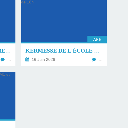
APE
LISTES DES FOURNITURES RENTRÉE DU 1ER SEPTEMBRE 2026.
KERMESSE DE L'ÉCOLE VENDREDI 19 JUIN À PARTIR DE 18H
…
16 Juin 2026
…
CLASSE DE VOILE À VALRAS MAI 2026 CM1 ET CM2