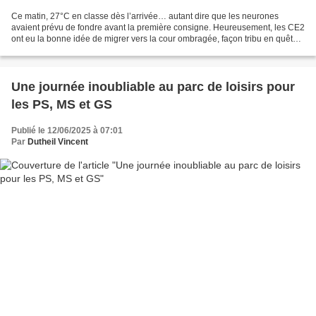
Ce matin, 27°C en classe dès l’arrivée… autant dire que les neurones
avaient prévu de fondre avant la première consigne. Heureusement, les CE2
ont eu la bonne idée de migrer vers la cour ombragée, façon tribu en quête
de fraîcheur. Sous le regard bienveillant...
Une journée inoubliable au parc de loisirs pour
les PS, MS et GS
Publié le 12/06/2025 à 07:01
Par
Dutheil Vincent