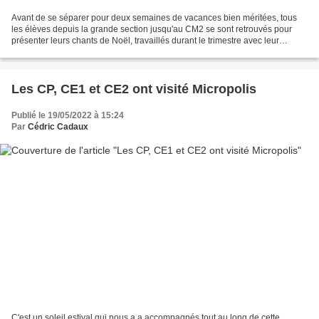
Avant de se séparer pour deux semaines de vacances bien méritées, tous
les élèves depuis la grande section jusqu'au CM2 se sont retrouvés pour
présenter leurs chants de Noël, travaillés durant le trimestre avec leur
professeur de chant Betty Gonzalez...
Les CP, CE1 et CE2 ont visité Micropolis
Publié le 19/05/2022 à 15:24
Par
Cédric Cadaux
C'est un soleil estival qui nous a a accompagnés tout au long de cette