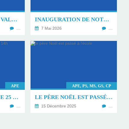
CLASSE DE VOILE À VALRAS MAI 2026 CM1 ET CM2
INAUGURATION DE NOTRE AIRE TERRESTRE ÉDUCATIVE LE 1ER JUIN
…
7 Mai 2026
…
APE
APE, PS, MS, GS, CP
QUINE LE DIMANCHE 25 JANVIER À 14H
LE PÈRE NOËL EST PASSÉ À L'ÉCOLE
…
15 Décembre 2025
…