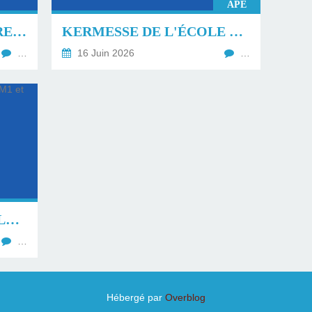
APE
LISTES DES FOURNITURES RENTRÉE DU 1ER SEPTEMBRE 2026.
KERMESSE DE L'ÉCOLE VENDREDI 19 JUIN À PARTIR DE 18H
…
16 Juin 2026
…
CLASSE DE VOILE À VALRAS MAI 2026 CM1 ET CM2
…
Hébergé par
Overblog