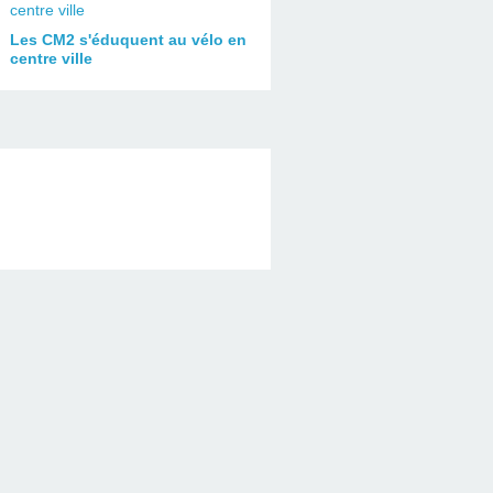
Les CM2 s'éduquent au vélo en
centre ville