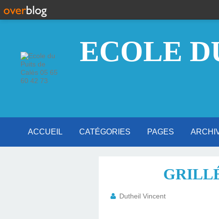
ECOLE DU
ACCUEIL
CATÉGORIES
PAGES
ARCHI
GS CP CE1 CE2 CM1... (3)
ADMINISTRATION (5)
PÉRISCOLAIRE (2)
DIVERS (8)
CP CE1 (2)
PS MS (1)
TRAIL (1)
CM2 (95)
CM1 (47)
APE (38)
CE2 (35)
CE1 (14)
MS (20)
GS (24)
CP (16)
PS (24)
IME (2)
DOCUMENTS ADMIN
INSCRIPTION À L'
PRÉSENTATION DE 
L'ÉQUIPE RENO
LE MOT DU DIR
LA VISITE VIR
GRILL
PUITS DE C
Dutheil Vincent