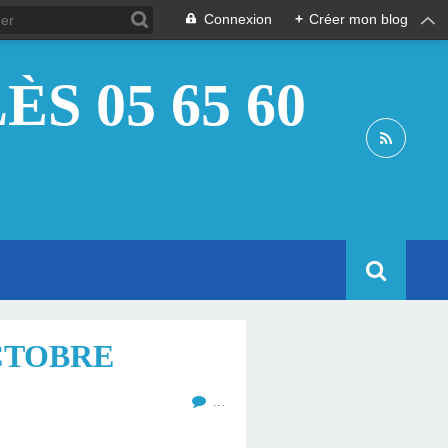
Connexion
+
Créer mon blog
S 05 65 60
CTOBRE
…