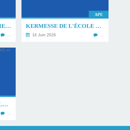
APE
LISTES DES FOURNITURES RENTRÉE DU 1ER SEPTEMBRE 2026.
KERMESSE DE L'ÉCOLE VENDREDI 19 JUIN À PARTIR DE 18H
…
16 Juin 2026
…
CLASSE DE VOILE À VALRAS MAI 2026 CM1 ET CM2
…