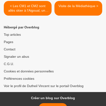
< Les CM1 et CM2 sont
Visite de la Médiathèque >
allés skier à l'Aigoual, une
belle journée et beaucoup
de neige.
Hébergé par Overblog
Top articles
Pages
Contact
Signaler un abus
C.G.U.
Cookies et données personnelles
Préférences cookies
Voir le profil de Dutheil Vincent sur le portail Overblog
Créer un blog sur Overblog